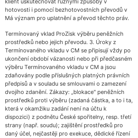
klient uskutečňovat různými způsoby v
hotovosti i pomocí bezhotovostních převodů v
Má význam pro uplatnění a převod těchto práv.
Termínovaný vklad ProZisk výběru peněžních
prostředků nebo jejich převodu. 3. Úroky z
Termínovaného vkladu v CM se připisují vždy po
ukončení období vázanosti nebo při předčasném
výběru Termínovaného vkladu v CM a jsou
zdaňovány podle příslušných platných právních
předpisů a v souladu se smlouvami o zamezení
dvojího zdanění. Zákazy: „blokace" peněžních
prostředků proti výběru (zadaná částka, a to i ta,
která v okamžiku zadání není na účtu k
dispozici) z podnětu České spořitelny, resp. třetí
strany (např. soudu); zajištění prostředků pro
daný účel, nejčastěji pro exekuce, dědické řízení