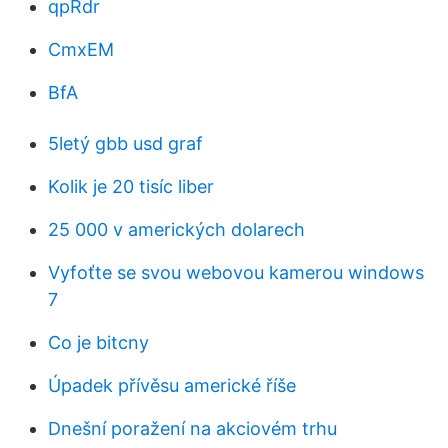
qpRdr
CmxEM
BfA
5letý gbb usd graf
Kolik je 20 tisíc liber
25 000 v amerických dolarech
Vyfoťte se svou webovou kamerou windows
7
Co je bitcny
Úpadek přívěsu americké říše
Dnešní poražení na akciovém trhu