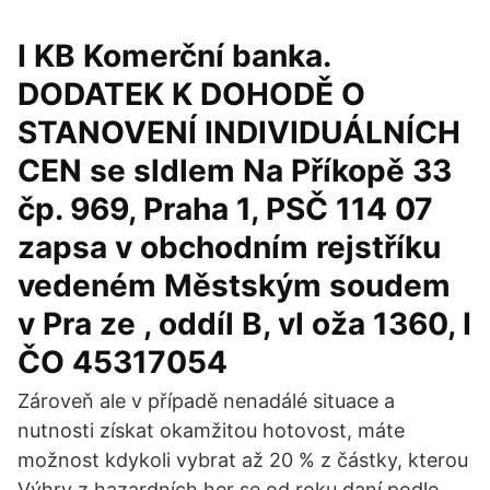
I KB Komerční banka.
DODATEK K DOHODĚ O
STANOVENÍ INDIVIDUÁLNÍCH
CEN se sldlem Na Příkopě 33
čp. 969, Praha 1, PSČ 114 07
zapsa v obchodním rejstříku
vedeném Městským soudem
v Pra ze , oddíl B, vl oža 1360, I
ČO 45317054
Zároveň ale v případě nenadálé situace a
nutnosti získat okamžitou hotovost, máte
možnost kdykoli vybrat až 20 % z částky, kterou
Výhry z hazardních her se od roku daní podle