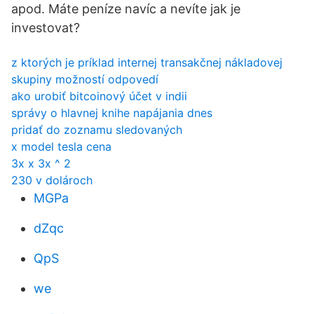
apod. Máte peníze navíc a nevíte jak je
investovat?
z ktorých je príklad internej transakčnej nákladovej
skupiny možností odpovedí
ako urobiť bitcoinový účet v indii
správy o hlavnej knihe napájania dnes
pridať do zoznamu sledovaných
x model tesla cena
3x x 3x ^ 2
230 v dolároch
MGPa
dZqc
QpS
we