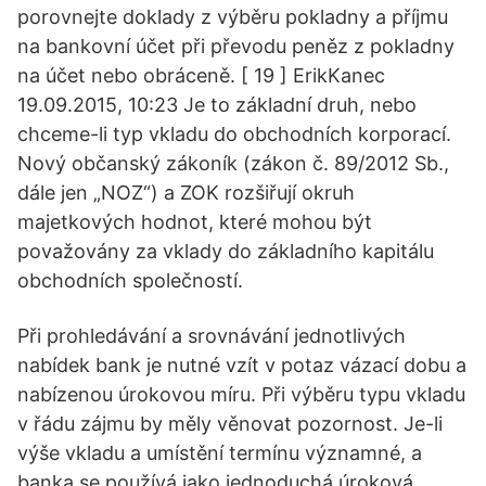
porovnejte doklady z výběru pokladny a příjmu
na bankovní účet při převodu peněz z pokladny
na účet nebo obráceně. [ 19 ] ErikKanec
19.09.2015, 10:23 Je to základní druh, nebo
chceme-li typ vkladu do obchodních korporací.
Nový občanský zákoník (zákon č. 89/2012 Sb.,
dále jen „NOZ“) a ZOK rozšiřují okruh
majetkových hodnot, které mohou být
považovány za vklady do základního kapitálu
obchodních společností.
Při prohledávání a srovnávání jednotlivých
nabídek bank je nutné vzít v potaz vázací dobu a
nabízenou úrokovou míru. Při výběru typu vkladu
v řádu zájmu by měly věnovat pozornost. Je-li
výše vkladu a umístění termínu významné, a
banka se používá jako jednoduchá úroková