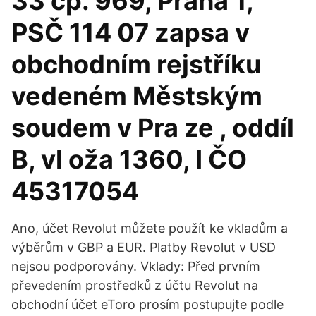
33 čp. 969, Praha 1,
PSČ 114 07 zapsa v
obchodním rejstříku
vedeném Městským
soudem v Pra ze , oddíl
B, vl oža 1360, I ČO
45317054
Ano, účet Revolut můžete použít ke vkladům a
výběrům v GBP a EUR. Platby Revolut v USD
nejsou podporovány. Vklady: Před prvním
převedením prostředků z účtu Revolut na
obchodní účet eToro prosím postupujte podle