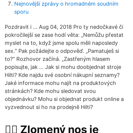
Nejnovější zprávy o hromadném soudním
sporu
Pozdravit i … Aug 04, 2018 Pro ty nedočkavé či
pokročilejší se zase hodí věta: „Nemůžu přestat
myslet na to, když jsme spolu měli naposledy
sex.“ Pak požádejte o odpověď. „Pamatuješ si
to?“ Rozhovor začíná. „Zastřeným hlasem
popisujte, jak … Jak si mohu doobjednat stroje
Hilti? Kde najdu své osobní nákupní seznamy?
Jaké informace mohu najít na produktových
stránkách? Kde mohu sledovat svou
objednávku? Mohu si objednat produkt online a
vyzvednout si ho na prodejně Hilti?
👨‍⚕️ Zlomený nos je