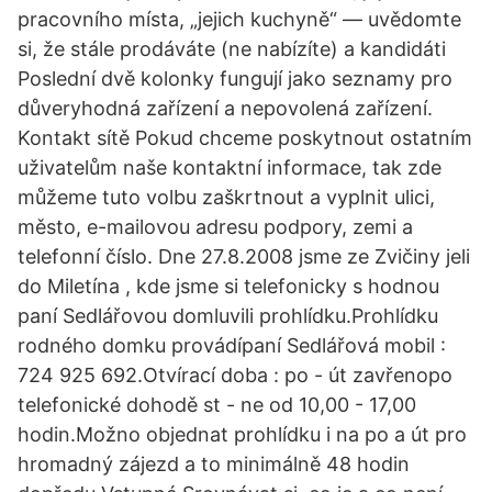
pracovního místa, „jejich kuchyně“ — uvědomte
si, že stále prodáváte (ne nabízíte) a kandidáti
Poslední dvě kolonky fungují jako seznamy pro
důveryhodná zařízení a nepovolená zařízení.
Kontakt sítě Pokud chceme poskytnout ostatním
uživatelům naše kontaktní informace, tak zde
můžeme tuto volbu zaškrtnout a vyplnit ulici,
město, e-mailovou adresu podpory, zemi a
telefonní číslo. Dne 27.8.2008 jsme ze Zvičiny jeli
do Miletína , kde jsme si telefonicky s hodnou
paní Sedlářovou domluvili prohlídku.Prohlídku
rodného domku provádípaní Sedlářová mobil :
724 925 692.Otvírací doba : po - út zavřenopo
telefonické dohodě st - ne od 10,00 - 17,00
hodin.Možno objednat prohlídku i na po a út pro
hromadný zájezd a to minimálně 48 hodin