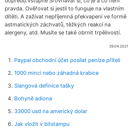
dopředu.Vstupné Srovnávat si, co je a co není
pravda. Ověřovat si jestli to funguje na vlastním
dítěti. A zažívat nepříjemná překvapení ve formě
astmatických záchvatů, těžkých reakcí na
alergeny, atd. Musíte se také obrnit trpělivostí.
29.04.2021
Paypal obchodní účet posílat peníze příteli
1000 mincí nebo záhadná krabice
Slangová definice tašky
Bohyně adiona
33000 usd na americký dolar
Jak vložit v bitstampu