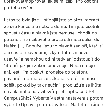
upravovat/kopírovat jak se mi zlíbí. Pro osobní
potřebu ovšem.
Letos to bylo jiné – připojili jste se přes internet
ze své kanceláře nebo z domu. Tím jste ušetřili
spoustu času a hlavně jste nemuseli chodit do
potenciálně rizikového prostředí mezi další lidi.
Naším […] Bohužel jsou to hlavně senioři, kteří si
ani často neuvědomí, s kým tuto smlouvu
uzavřeli a nemohou od ní tedy ani odstoupit do
14 dnů, jak jim zákon umožňuje. Nepamatují si
ani, jestli jim poskytl prodejce do telefonu
povinné informace ze zákona, které jim musí
sdělit, pokud by tak neučinil, prodlužuje se lhůta
na Jak mohu upravit svůj profil aplikace UPS
CampusShip? Vyberte Vlastní nastavení a potom
vyberte Upravit profil uživatele . Na této stránce