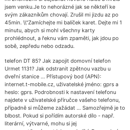
jsem venku.Je to nehorázné jak se někteří ke
svým zákazníkům chovají. Zrušil mi jizdu az po
45min. \\"Zamíchejte mi balíček karet. Dejte mi 1
minutu, abych si mohl všechny karty
prohlédnout, a řeknu vám zpaměti, jak jdou po
sobě, zepředu nebo odzadu.
telefon DT 85? Jak zapojit domovní telefon
Urmet 1131? Jak odstranit zpětnou vazbu u
dveřní stanice … Přístupový bod (APN):
internet.t-mobile.cz, uživatelské jméno: gprs a
heslo: gprs. Podrobnosti k nastavení telefonu
najdete v uživatelské příručce vašeho telefonu,
případně si můžeme zažádat … Samozřejmě je to
blbost. Pokud si pořídím autorské dílo - např.
literární, výtvarné, mohu si jej