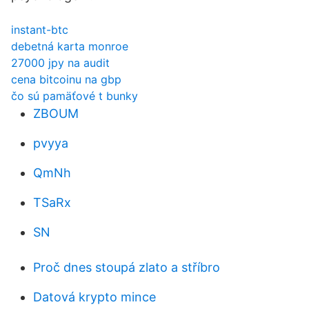
instant-btc
debetná karta monroe
27000 jpy na audit
cena bitcoinu na gbp
čo sú pamäťové t bunky
ZBOUM
pvyya
QmNh
TSaRx
SN
Proč dnes stoupá zlato a stříbro
Datová krypto mince