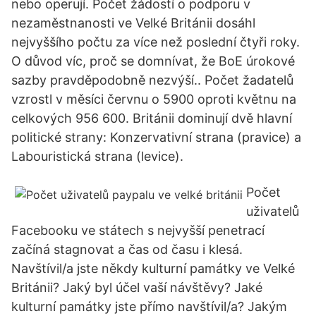
nebo operují. Počet žádostí o podporu v
nezaměstnanosti ve Velké Británii dosáhl
nejvyššího počtu za více než poslední čtyři roky.
O důvod víc, proč se domnívat, že BoE úrokové
sazby pravděpodobně nezvýší.. Počet žadatelů
vzrostl v měsíci červnu o 5900 oproti květnu na
celkových 956 600. Británii dominují dvě hlavní
politické strany: Konzervativní strana (pravice) a
Labouristická strana (levice).
Počet
uživatelů
Facebooku ve státech s nejvyšší penetrací
začíná stagnovat a čas od času i klesá.
Navštívil/a jste někdy kulturní památky ve Velké
Británii? Jaký byl účel vaší návštěvy? Jaké
kulturní památky jste přímo navštívil/a? Jakým