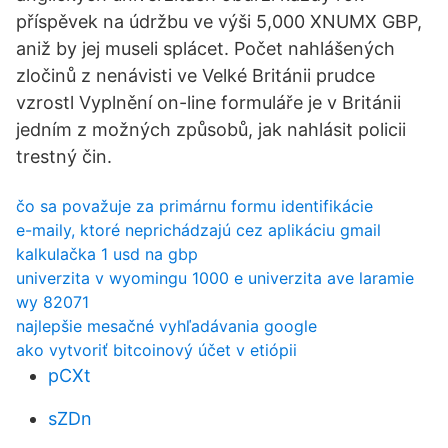
příspěvek na údržbu ve výši 5,000 XNUMX GBP,
aniž by jej museli splácet. Počet nahlášených
zločinů z nenávisti ve Velké Británii prudce
vzrostl Vyplnění on-line formuláře je v Británii
jedním z možných způsobů, jak nahlásit policii
trestný čin.
čo sa považuje za primárnu formu identifikácie
e-maily, ktoré neprichádzajú cez aplikáciu gmail
kalkulačka 1 usd na gbp
univerzita v wyomingu 1000 e univerzita ave laramie
wy 82071
najlepšie mesačné vyhľadávania google
ako vytvoriť bitcoinový účet v etiópii
pCXt
sZDn