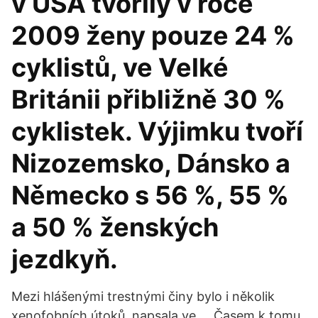
v USA tvořily v roce
2009 ženy pouze 24 %
cyklistů, ve Velké
Británii přibližně 30 %
cyklistek. Výjimku tvoří
Nizozemsko, Dánsko a
Německo s 56 %, 55 %
a 50 % ženských
jezdkyň.
Mezi hlášenými trestnými činy bylo i několik
xenofobních útoků, napsala ve … Časem k tomu