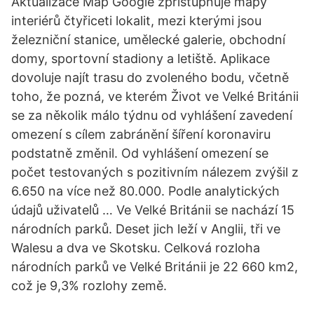
Aktualizace Map Google zpřístupňuje mapy
interiérů čtyřiceti lokalit, mezi kterými jsou
železniční stanice, umělecké galerie, obchodní
domy, sportovní stadiony a letiště. Aplikace
dovoluje najít trasu do zvoleného bodu, včetně
toho, že pozná, ve kterém Život ve Velké Británii
se za několik málo týdnu od vyhlášení zavedení
omezení s cílem zabránění šíření koronaviru
podstatně změnil. Od vyhlášení omezení se
počet testovaných s pozitivním nálezem zvýšil z
6.650 na více než 80.000. Podle analytických
údajů uživatelů … Ve Velké Británii se nachází 15
národních parků. Deset jich leží v Anglii, tři ve
Walesu a dva ve Skotsku. Celková rozloha
národních parků ve Velké Británii je 22 660 km2,
což je 9,3% rozlohy země.