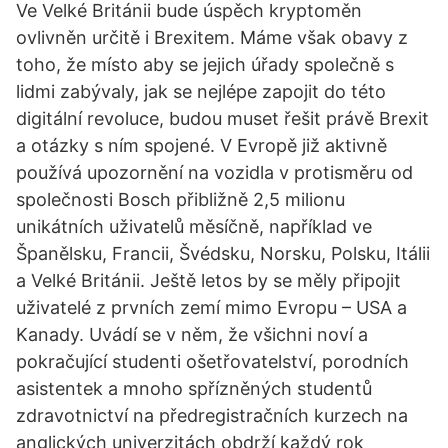
Ve Velké Británii bude úspěch kryptoměn
ovlivněn určitě i Brexitem. Máme však obavy z
toho, že místo aby se jejich úřady společně s
lidmi zabývaly, jak se nejlépe zapojit do této
digitální revoluce, budou muset řešit právě Brexit
a otázky s ním spojené. V Evropě již aktivně
používá upozornění na vozidla v protisměru od
společnosti Bosch přibližně 2,5 milionu
unikátních uživatelů měsíčně, například ve
Španělsku, Francii, Švédsku, Norsku, Polsku, Itálii
a Velké Británii. Ještě letos by se měly připojit
uživatelé z prvních zemí mimo Evropu – USA a
Kanady. Uvádí se v něm, že všichni noví a
pokračující studenti ošetřovatelství, porodních
asistentek a mnoho spřízněných studentů
zdravotnictví na předregistračních kurzech na
anglických univerzitách obdrží každý rok