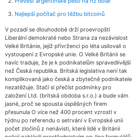
Převést argentinské peso na nz dolar
Nejlepší počítač pro těžbu bitcoinů
V pozadí se dlouhodobě drží proevropští
Liberální demokraté nebo Strana za nezávislost
Velké Británie, jejíž přívrženci po léta usilovali o
vystoupení z Evropské unie. O Velké Británii se
navíc traduje, že je k podnikatelům spravedlivější
než Česká republika. Britská legislativa není tak
komplikovaná jako česká a zbytečně podnikatele
nezatěžuje. Stačí si přečíst podmínky pro
založení Ltd. (britská obdoba s.r.o.) a bude vám
jasné, proč se spousta úspěšných firem
přesunula O více než 400 procent vzrostl v
týdnu po referendu o setrvání v Evropské unii
počet zločinů z nenávisti, které lidé v Británii
policii nahlásili prostřednictvím on-line formulářů.