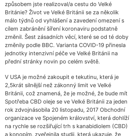
způsobem jste realizoval/a cestu do Velké
Británie? Život ve Velké Británii se za několik
málo týdnů od vyhlášení a zavedení omezení s
cílem zabránění šíření koronaviru podstatně
změnil. Šest zásadních věcí, které se od té doby
změnily podle BBC. Varianta COVID-19 přinesla
jednotky intenzivní péče ve Velké Británii na
přední stránky novin po celém světě.
V USA je možné zakoupit e tekutinu, která je
2,5krát silnější než zákonný limit ve Velké
Británii, což znamená, že je možné, že bude mít
Spotřeba CBD oleje se ve Velké Británii za jeden
rok zdvojnásobila 20 listopadu, 2017 Obchodní
organizace ve Spojeném království, která dohlíží
na rychle se rozšiřující trh s kanabidiolem (CBD)
a konopím, zveřejnila studii, která ukazuje, že