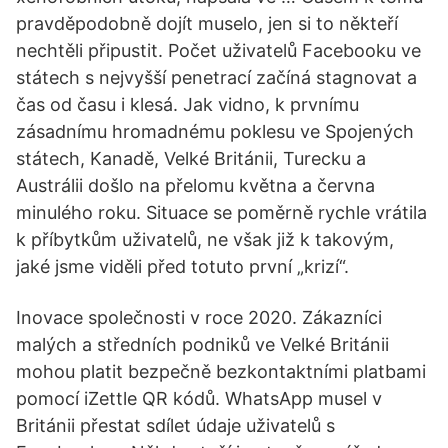
pravděpodobně dojít muselo, jen si to někteří
nechtěli připustit. Počet uživatelů Facebooku ve
státech s nejvyšší penetrací začíná stagnovat a
čas od času i klesá. Jak vidno, k prvnímu
zásadnímu hromadnému poklesu ve Spojených
státech, Kanadě, Velké Británii, Turecku a
Austrálii došlo na přelomu května a června
minulého roku. Situace se poměrně rychle vrátila
k příbytkům uživatelů, ne však již k takovým,
jaké jsme viděli před totuto první „krizí“.
Inovace společnosti v roce 2020. Zákazníci
malých a středních podniků ve Velké Británii
mohou platit bezpečně bezkontaktními platbami
pomocí iZettle QR kódů. WhatsApp musel v
Británii přestat sdílet údaje uživatelů s