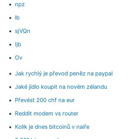
npz
lb
sjVQn
Ijb
Ov
Jak rychlý je převod peněz na paypal
Jaké jídlo koupit na novém zélandu
Převést 200 chf na eur
Reddit modem vs router
Kolik je dnes bitcoinů v naiře