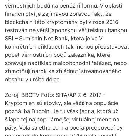
věrnostních bodů na peněžní formu. V oblasti
finančnictví je zajímavou zprávou fakt, že
blockchain této kryptoměny byl v roce 2016
testován největší japonskou věřitelskou bankou
SBI – Sumishin Net Bank, která je ve V
konkrétních příkladech tak mohou představovat
počet věrnostních bodů zákazníka, které
spravuje například maloobchodní řetězec, nebo
zhmotňují nárok ke zhlédnutí streamovaného
obsahu v určité délce.
Zdroj: BBGTV Foto: SITA/AP 7. 6. 2017 -
Kryptomien sú stovky, ale väčšina populácie
pozná iba Bitcoin. Je tu však jedna, ktorá už
šliape tej najpopulárnejšej virtuálnej mene na
päty. Volá sa ethereum a podľa predpovedí by
najneskôr do konca roka 2018 mala zosadiť