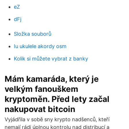
eZ
dFj
Složka souborů
Iu ukulele akordy osm
Kolik si můžete vybrat z banky
Mám kamaráda, který je
velkým fanouškem
kryptoměn. Před lety začal
nakupovat bitcoin
Vyjádřila v sobě sny krypto nadšenců, kteří
nemají rádi úplnou kontrolu nad distribucí a