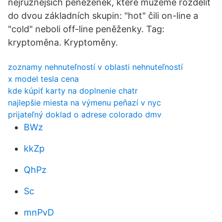
nejrůznějších peněženek, které můžeme rozdělit
do dvou základních skupin: "hot" čili on-line a
"cold" neboli off-line peněženky. Tag:
kryptoměna. Kryptoměny.
zoznamy nehnuteľností v oblasti nehnuteľností
x model tesla cena
kde kúpiť karty na doplnenie chatr
najlepšie miesta na výmenu peňazí v nyc
prijateľný doklad o adrese colorado dmv
BWz
kkZp
QhPz
Sc
mnPvD