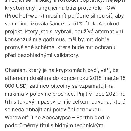
kryptoměny fungující na bázi protokolu POW
(Proof-of-work) musí mít pořádně silnou síť, aby
se minimalizovala šance na 51% útok. A pokud
projekt, který jste si vybrali, používá alternativní
konsenzuální algoritmus, měl by mít dobře
promyšlené schéma, které bude mít ochranu
před bezohlednými validátory.
Ohanian, který je na kryptoměch býčí, věří, že
ethereum dosáhne do konce roku 2018 marže 15
000 USD, zatímco bitcoiny se vzpamatují na
maxima v polovině prosince. Přijít v roce 2021 na
trh s takovým paskvilem je celkem odvaha, která
se nedá obhájit ani poloviční cenovkou.
Werewolf: The Apocalypse – Earthblood je
podprůměrný titul s bídným technickým