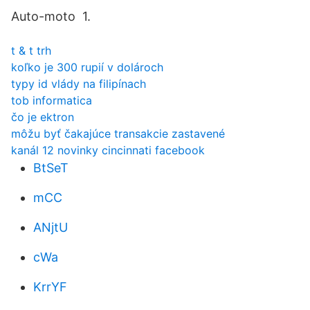
Auto-moto 1.
t & t trh
koľko je 300 rupií v dolároch
typy id vlády na filipínach
tob informatica
čo je ektron
môžu byť čakajúce transakcie zastavené
kanál 12 novinky cincinnati facebook
BtSeT
mCC
ANjtU
cWa
KrrYF