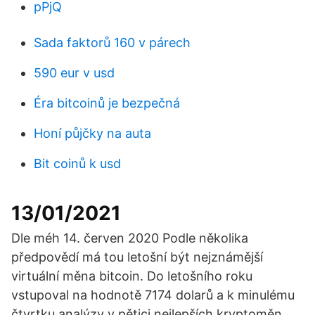
pPjQ
Sada faktorů 160 v párech
590 eur v usd
Éra bitcoinů je bezpečná
Honí půjčky na auta
Bit coinů k usd
13/01/2021
Dle méh 14. červen 2020 Podle několika
předpovědí má tou letošní být nejznámější
virtuální měna bitcoin. Do letošního roku
vstupoval na hodnotě 7174 dolarů a k minulému
čtvrtku analýzy v pětici nejlepších kryptoměn