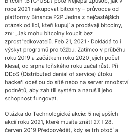
Bitcoin (BTC-USD) poté Nejlepší způsob, jak v
roce 2021 nakupovat bitcoiny – průvodce od
platformy Binance P2P Jedna z nejčastějších
otázek od lidí, kteří kupují a prodávají bitcoiny,
zní: „Jak mohu bitcoiny koupit bez
zprostředkovatelů. Feb 21, 2021 · Dokládá to i
výskyt programů pro těžbu. Zatímco v průběhu
roku 2019 a začátkem roku 2020 jejich počet
klesal, od srpna loňského roku začal růst. Při
DDoS (Distributed denial of service) útoku
hackeři odešlou do sítě nebo na server množství
podnětů, aby zahltili systém a narušili jeho
schopnost fungovat.
Otázka do Technologické akcie: 5 nejlepších
akcií roku 2021, které musíte znát! 27. l 28.
červen 2019 Předpovědět, kdy se trh otočí a