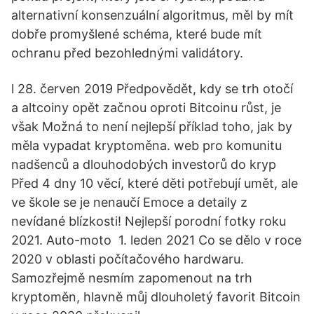
alternativní konsenzuální algoritmus, měl by mít
dobře promyšlené schéma, které bude mít
ochranu před bezohlednými validátory.
l 28. červen 2019 Předpovědět, kdy se trh otočí
a altcoiny opět začnou oproti Bitcoinu růst, je
však Možná to není nejlepší příklad toho, jak by
měla vypadat kryptoměna. web pro komunitu
nadšenců a dlouhodobých investorů do kryp
Před 4 dny 10 věcí, které děti potřebují umět, ale
ve škole se je nenaučí Emoce a detaily z
nevídané blízkosti! Nejlepší porodní fotky roku
2021. Auto-moto 1. leden 2021 Co se dělo v roce
2020 v oblasti počítačového hardwaru.
Samozřejmě nesmím zapomenout na trh
kryptoměn, hlavně můj dlouholetý favorit Bitcoin