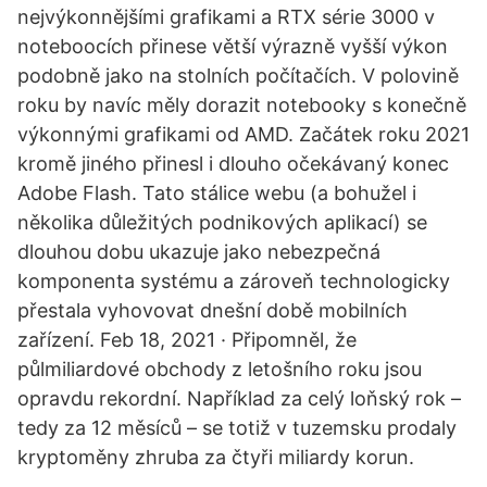
nejvýkonnějšími grafikami a RTX série 3000 v
noteboocích přinese větší výrazně vyšší výkon
podobně jako na stolních počítačích. V polovině
roku by navíc měly dorazit notebooky s konečně
výkonnými grafikami od AMD. Začátek roku 2021
kromě jiného přinesl i dlouho očekávaný konec
Adobe Flash. Tato stálice webu (a bohužel i
několika důležitých podnikových aplikací) se
dlouhou dobu ukazuje jako nebezpečná
komponenta systému a zároveň technologicky
přestala vyhovovat dnešní době mobilních
zařízení. Feb 18, 2021 · Připomněl, že
půlmiliardové obchody z letošního roku jsou
opravdu rekordní. Například za celý loňský rok –
tedy za 12 měsíců – se totiž v tuzemsku prodaly
kryptoměny zhruba za čtyři miliardy korun.