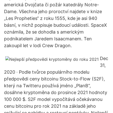
americká Dvojčata či požár katedrály Notre-
Dame. Všechna jeho proroctví najdete v knize
„Les Propheties“ z roku 1555, kde je asi 940
básní, v nichž popisuje budoucí události. SpaceX
oznámila, že se dohodla s americkým
podnikatelem Jaredem Isaacmanem. Ten
zakoupil let v lodi Crew Dragon.
Dec
31,
2020 · Podle tvůrce populárního modelu
předpovědi ceny bitcoinu Stock-to-Flow (S2F),
který na Twitteru používá jméno „PlanB“,
dosáhne kryptoměna do prosince 2021 hodnoty
100 000 $. S2F model vypočítává očekávanou
cenu bitcoinu pro rok 2021 na základě jeho
snižující se nabídky a rostoucí poptávky. Nejlepší