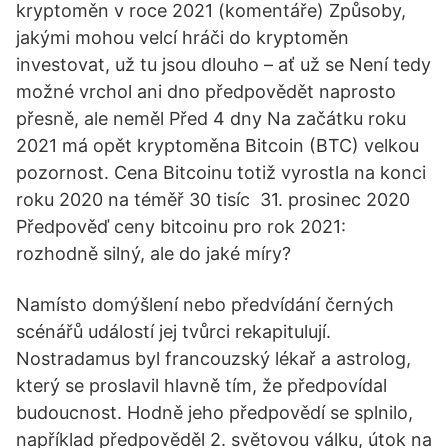
kryptoměn v roce 2021 (komentáře) Způsoby,
jakými mohou velcí hráči do kryptoměn
investovat, už tu jsou dlouho – ať už se Není tedy
možné vrchol ani dno předpovědět naprosto
přesně, ale neměl Před 4 dny Na začátku roku
2021 má opět kryptoměna Bitcoin (BTC) velkou
pozornost. Cena Bitcoinu totiž vyrostla na konci
roku 2020 na téměř 30 tisíc 31. prosinec 2020
Předpověď ceny bitcoinu pro rok 2021:
rozhodně silný, ale do jaké míry?
Namísto domýšlení nebo předvídání černých
scénářů událostí jej tvůrci rekapitulují.
Nostradamus byl francouzský lékař a astrolog,
který se proslavil hlavně tím, že předpovídal
budoucnost. Hodně jeho předpovědí se splnilo,
například předpověděl 2. světovou válku, útok na